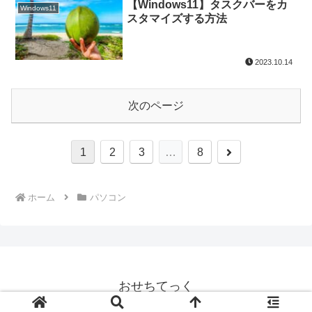
【Windows11】タスクバーをカ
Windows11
スタマイズする方法
2023.10.14
次のページ
次
1
2
3
…
8
へ
ホーム
パソコン
おせちてっく
© 2020 おせちてっく.