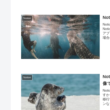
No
Notion
No
No
アプ
場合
N
Notion
像
No
すか
移行
ンな