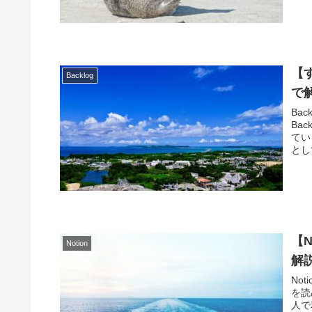
【
Backlog
で
Ba
Ba
てい
とし
【
Notion
解
No
を読
人で