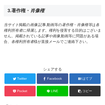
3.著作権・
肖像権
当サイト
掲載の
画像
,記事,動画等の
著作権
・
肖像権等
は
各
権利所有者
​に
帰属します
。
権利
を侵害する目的はございま
せん。
掲載
されている
記事や画像
,動画​等に問題がある場
合、
各権利所有者
様が直接メールでご連絡下さい。
シェアする
Twitter
Facebook
はてブ
Pocket
LINE
コピー