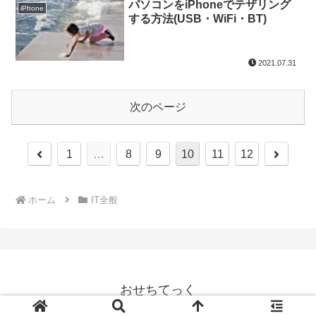
パソコンをiPhoneでテザリング
iPhone
する方法(USB・WiFi・BT)
2021.07.31
次のページ
前
次
1
…
8
9
10
11
12
へ
へ
ホーム
IT全般
おせちてっく
© 2020 おせちてっく.