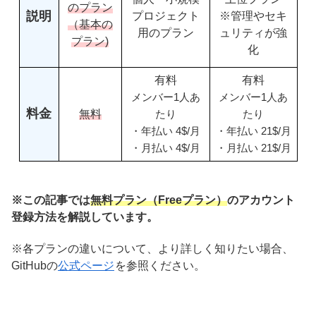
のプラン
説明
プロジェクト
※管理やセキ
（基本の
用のプラン
ュリティが強
プラン)
化
有料
有料
メンバー1人あ
メンバー1人あ
料金
無料
たり
たり
・年払い 4$/月
・年払い 21$/月
・月払い 4$/月
・月払い 21$/月
※この記事では
無料プラン（Freeプラン）
のアカウント
登録方法を解説しています。
※各プランの違いについて、より詳しく知りたい場合、
GitHubの
公式ページ
を参照ください。