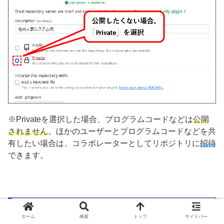
※Privateを選択した場合、プログラムコードなどは
公開
されません
。ほかのユーザーとプログラムコードなどを共
有したい場合は、コラボレーターとしてリポジトリに
招待
できます。
手順5. 入力等が終われば、下部にある
ホーム
検索
トップ
サイドバー
「Create repository」ボタンをクリック